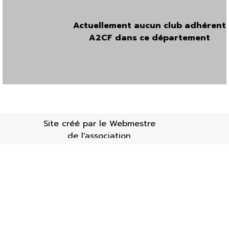
Actuellement aucun club adhérent
A2CF dans ce département
Site créé par le Webmestre
de l'association
Retourner au contenu
Mises à jour : 19/01/20