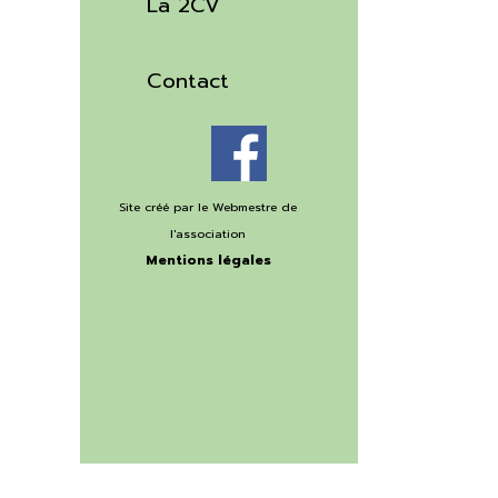
La 2CV
▼
Contact
Site créé par le Webmestre
de
l'association
Mentions légales
©Copyright 2020
Retourner au contenu