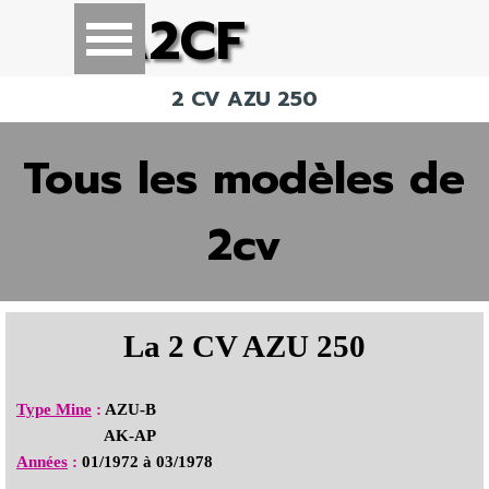
Aller au contenu
A2CF
Sauter le menu
2 CV AZU 250
Tous les modèles de
2cv
La 2 CV AZU 250
Type Mine
:
AZU-B
AK-AP
Années
:
01/1972 à 03/1978