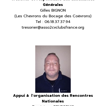
Générales
Gilles BIGNON
(Les Chevrons du Bocage des Coëvrons)
Tel : 06.18.37.37.94
tresorier@asso2cvclubsfrance.org
A
ppui à l'organisation des Rencontres
Nationales