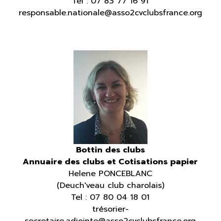
Tel :
07 83 77 16 91
responsable.nationale@asso2cvclubsfrance.org
B
ottin des clubs
Annuaire des clubs et Cotisations papier
Helene PONCEBLANC
(Deuch'veau club charolais)
Tel :
07 80 04 18 01
trésorier-