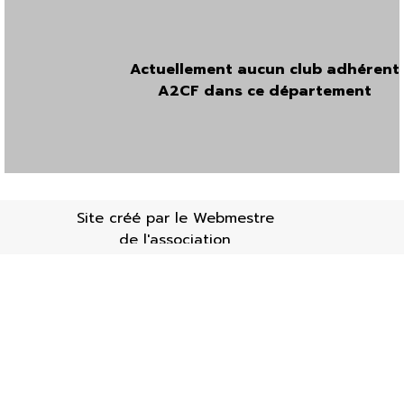
Actuellement aucun club adhérent
A2CF dans ce département
Site créé par le Webmestre
de l'association
Retourner au contenu
Mises à jour : 19/01/20