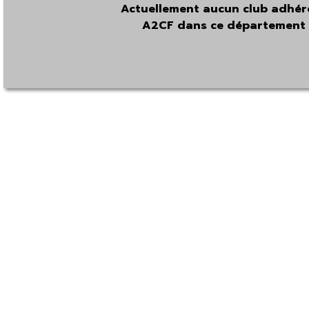
Actuellement aucun club adhér
A2CF dans ce département