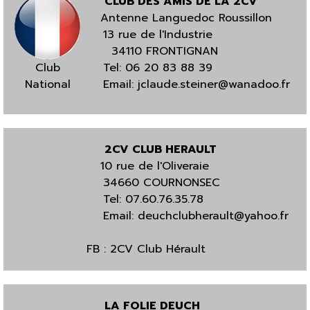
CLUB DES AMIS DE LA 2CV
Antenne Languedoc
Roussillon
13 rue de l'Industrie
34110 FRONTIGNAN
Club
Tel:
06 20 83 88 39
Nation
a
l
Email:
jclaude.steiner@wanadoo.fr
2CV CLUB HERAULT
10 rue de l'Oliveraie
34660 COURNONSEC
Tel:
07.60.76.35.78
Email:
deuchclubherault@yahoo.fr
FB :
2CV Club Hérault
LA FOLIE DEUCH