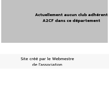
Actuellement aucun club adhérent
A2CF dans ce département
Site créé par le Webmestre
de l'association
Retourner au contenu
Mises à jour : 19/01/20