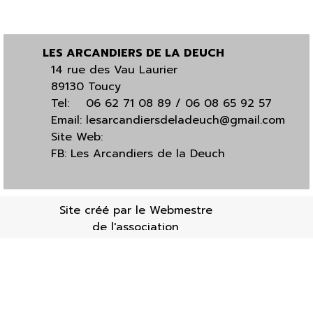
LES ARCANDIERS DE LA DEUCH
14 rue des Vau Laurier
89130 Toucy
Tel: 06 62 71 08 89 / 0
6 08 65 92 57
Email:
lesarcandiersdeladeuch@gmail.com
Site Web:
FB:
Les Arcandiers de la Deuch
Site créé par le Webmestre
de l'association
Retourner au contenu
Mises à jour : 19/01/20